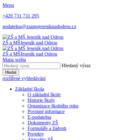
Menu
+420 731 731 295
podatelna@zsamsjeseniknadodrou.cz
ZŠ a MŠ
Jeseník nad Odrou
ZŠ a MŠ
Jeseník nad Odrou
Mapa webu
Hledaný výraz
Hledat
rozšířené vyhledávání
Základní škola
O základní škole
Historie školy
Organizace školního roku
Povinné informace
E-podatelna
Dokumenty ZŠ
Formuláře a žádosti
Projekty
Aktuality ZŠ