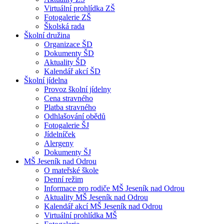
Virtuální prohlídka ZŠ
Fotogalerie ZŠ
Školská rada
Školní družina
Organizace ŠD
Dokumenty ŠD
Aktuality ŠD
Kalendář akcí ŠD
Školní jídelna
Provoz školní jídelny
Cena stravného
Platba stravného
Odhlašování obědů
Fotogalerie ŠJ
Jídelníček
Alergeny
Dokumenty ŠJ
MŠ Jeseník nad Odrou
O mateřské škole
Denní režim
Informace pro rodiče MŠ Jeseník nad Odrou
Aktuality MŠ Jeseník nad Odrou
Kalendář akcí MŠ Jeseník nad Odrou
Virtuální prohlídka MŠ