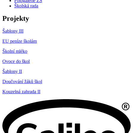
Fotogalerie ZŠ
Školská rada
Projekty
Šablony III
EU peníze školám
Školní mléko
Ovoce do škol
Šablony II
Doučování žáků škol
Kouzelná zahrada II