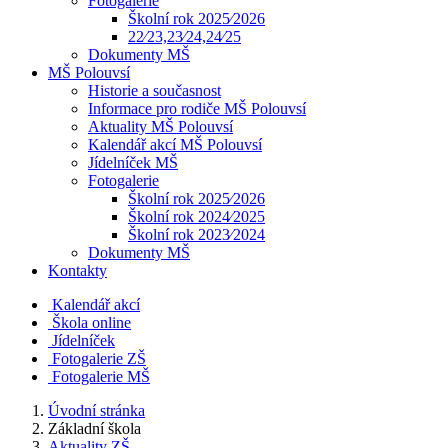
Fotogalerie
Školní rok 2025⁄2026
22⁄23,23⁄24,24⁄25
Dokumenty MŠ
MŠ Polouvsí
Historie a současnost
Informace pro rodiče MŠ Polouvsí
Aktuality MŠ Polouvsí
Kalendář akcí MŠ Polouvsí
Jídelníček MŠ
Fotogalerie
Školní rok 2025⁄2026
Školní rok 2024⁄2025
Školní rok 2023⁄2024
Dokumenty MŠ
Kontakty
Kalendář akcí
Škola online
Jídelníček
Fotogalerie ZŠ
Fotogalerie MŠ
Úvodní stránka
Základní škola
Aktuality ZŠ