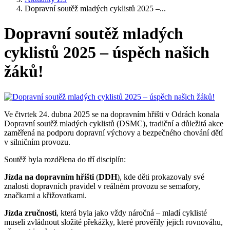
Dopravní soutěž mladých cyklistů 2025 –...
Dopravní soutěž mladých
cyklistů 2025 – úspěch našich
žáků!
Ve čtvrtek 24. dubna 2025 se na dopravním hřišti v Odrách konala
Dopravní soutěž mladých cyklistů (DSMC), tradiční a důležitá akce
zaměřená na podporu dopravní výchovy a bezpečného chování dětí
v silničním provozu.
Soutěž byla rozdělena do tří disciplín:
Jízda
na
dopravním
hřišti
(
DDH
), kde děti prokazovaly své
znalosti dopravních pravidel v reálném provozu se semafory,
značkami a křižovatkami.
Jízda
zručnosti
, která byla jako vždy náročná – mladí cyklisté
museli zvládnout složité překážky, které prověřily jejich rovnováhu,