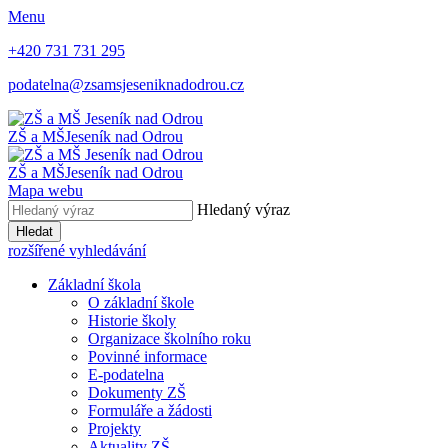
Menu
+420 731 731 295
podatelna@zsamsjeseniknadodrou.cz
ZŠ a MŠ
Jeseník nad Odrou
ZŠ a MŠ
Jeseník nad Odrou
Mapa webu
Hledaný výraz
Hledat
rozšířené vyhledávání
Základní škola
O základní škole
Historie školy
Organizace školního roku
Povinné informace
E-podatelna
Dokumenty ZŠ
Formuláře a žádosti
Projekty
Aktuality ZŠ