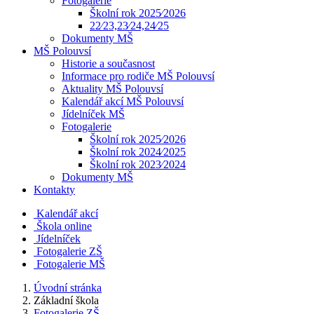
Fotogalerie
Školní rok 2025⁄2026
22⁄23,23⁄24,24⁄25
Dokumenty MŠ
MŠ Polouvsí
Historie a současnost
Informace pro rodiče MŠ Polouvsí
Aktuality MŠ Polouvsí
Kalendář akcí MŠ Polouvsí
Jídelníček MŠ
Fotogalerie
Školní rok 2025⁄2026
Školní rok 2024⁄2025
Školní rok 2023⁄2024
Dokumenty MŠ
Kontakty
Kalendář akcí
Škola online
Jídelníček
Fotogalerie ZŠ
Fotogalerie MŠ
Úvodní stránka
Základní škola
Fotogalerie ZŠ