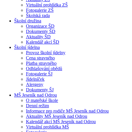
Virtuální prohlídka ZŠ
Fotogalerie ZŠ
Školská rada
Školní družina
Organizace ŠD
Dokumenty ŠD
Aktuality ŠD
Kalendář akcí ŠD
Školní jídelna
Provoz školní jídelny
Cena stravného
Platba stravného
Odhlašování obědů
Fotogalerie ŠJ
Jídelníček
Alergeny
Dokumenty ŠJ
MŠ Jeseník nad Odrou
O mateřské škole
Denní režim
Informace pro rodiče MŠ Jeseník nad Odrou
Aktuality MŠ Jeseník nad Odrou
Kalendář akcí MŠ Jeseník nad Odrou
Virtuální prohlídka MŠ