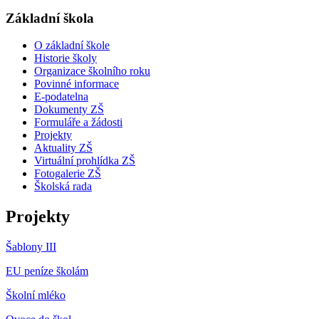
Základní škola
O základní škole
Historie školy
Organizace školního roku
Povinné informace
E-podatelna
Dokumenty ZŠ
Formuláře a žádosti
Projekty
Aktuality ZŠ
Virtuální prohlídka ZŠ
Fotogalerie ZŠ
Školská rada
Projekty
Šablony III
EU peníze školám
Školní mléko