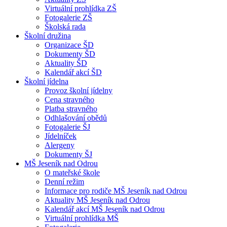
Virtuální prohlídka ZŠ
Fotogalerie ZŠ
Školská rada
Školní družina
Organizace ŠD
Dokumenty ŠD
Aktuality ŠD
Kalendář akcí ŠD
Školní jídelna
Provoz školní jídelny
Cena stravného
Platba stravného
Odhlašování obědů
Fotogalerie ŠJ
Jídelníček
Alergeny
Dokumenty ŠJ
MŠ Jeseník nad Odrou
O mateřské škole
Denní režim
Informace pro rodiče MŠ Jeseník nad Odrou
Aktuality MŠ Jeseník nad Odrou
Kalendář akcí MŠ Jeseník nad Odrou
Virtuální prohlídka MŠ