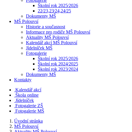
Fotogalerie
Školní rok 2025⁄2026
22⁄23,23⁄24,24⁄25
Dokumenty MŠ
MŠ Polouvsí
Historie a současnost
Informace pro rodiče MŠ Polouvsí
Aktuality MŠ Polouvsí
Kalendář akcí MŠ Polouvsí
Jídelníček MŠ
Fotogalerie
Školní rok 2025⁄2026
Školní rok 2024⁄2025
Školní rok 2023⁄2024
Dokumenty MŠ
Kontakty
Kalendář akcí
Škola online
Jídelníček
Fotogalerie ZŠ
Fotogalerie MŠ
Úvodní stránka
MŠ Polouvsí
Aktuality MŠ Polouvsí