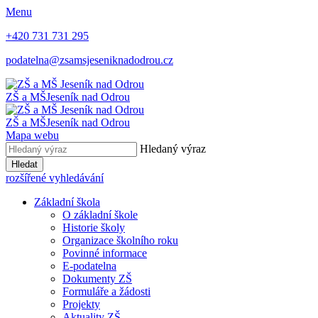
Menu
+420 731 731 295
podatelna@zsamsjeseniknadodrou.cz
ZŠ a MŠ
Jeseník nad Odrou
ZŠ a MŠ
Jeseník nad Odrou
Mapa webu
Hledaný výraz
Hledat
rozšířené vyhledávání
Základní škola
O základní škole
Historie školy
Organizace školního roku
Povinné informace
E-podatelna
Dokumenty ZŠ
Formuláře a žádosti
Projekty
Aktuality ZŠ