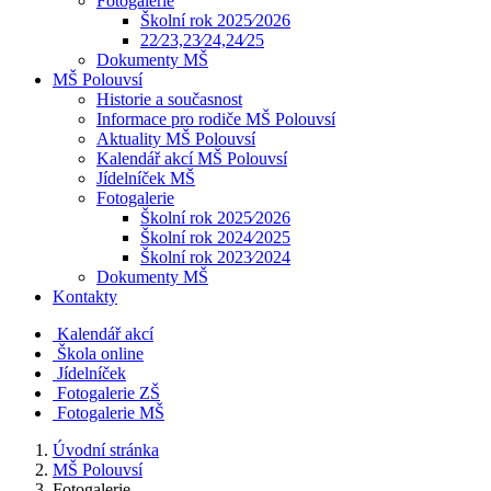
Fotogalerie
Školní rok 2025⁄2026
22⁄23,23⁄24,24⁄25
Dokumenty MŠ
MŠ Polouvsí
Historie a současnost
Informace pro rodiče MŠ Polouvsí
Aktuality MŠ Polouvsí
Kalendář akcí MŠ Polouvsí
Jídelníček MŠ
Fotogalerie
Školní rok 2025⁄2026
Školní rok 2024⁄2025
Školní rok 2023⁄2024
Dokumenty MŠ
Kontakty
Kalendář akcí
Škola online
Jídelníček
Fotogalerie ZŠ
Fotogalerie MŠ
Úvodní stránka
MŠ Polouvsí
Fotogalerie