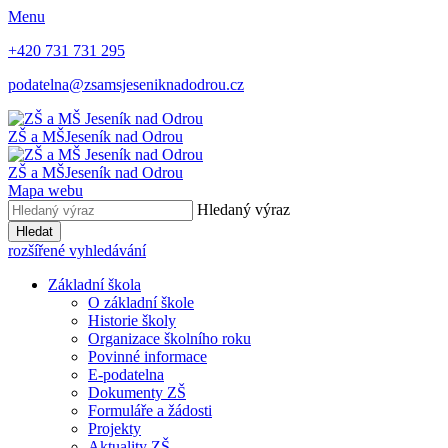
Menu
+420 731 731 295
podatelna@zsamsjeseniknadodrou.cz
ZŠ a MŠ
Jeseník nad Odrou
ZŠ a MŠ
Jeseník nad Odrou
Mapa webu
Hledaný výraz
Hledat
rozšířené vyhledávání
Základní škola
O základní škole
Historie školy
Organizace školního roku
Povinné informace
E-podatelna
Dokumenty ZŠ
Formuláře a žádosti
Projekty
Aktuality ZŠ