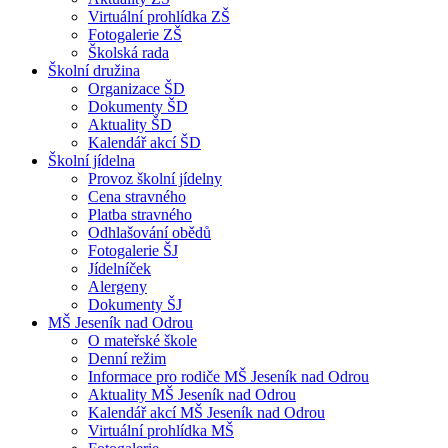
Virtuální prohlídka ZŠ
Fotogalerie ZŠ
Školská rada
Školní družina
Organizace ŠD
Dokumenty ŠD
Aktuality ŠD
Kalendář akcí ŠD
Školní jídelna
Provoz školní jídelny
Cena stravného
Platba stravného
Odhlašování obědů
Fotogalerie ŠJ
Jídelníček
Alergeny
Dokumenty ŠJ
MŠ Jeseník nad Odrou
O mateřské škole
Denní režim
Informace pro rodiče MŠ Jeseník nad Odrou
Aktuality MŠ Jeseník nad Odrou
Kalendář akcí MŠ Jeseník nad Odrou
Virtuální prohlídka MŠ