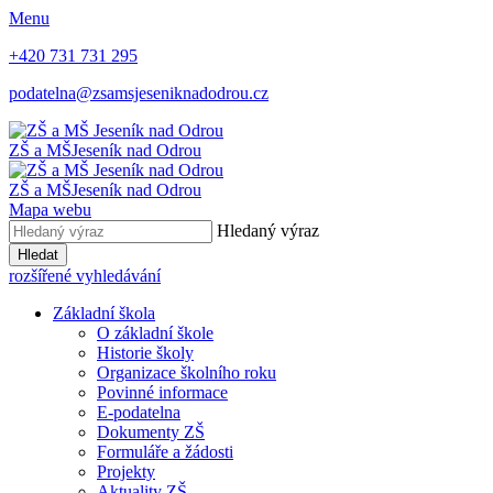
Menu
+420 731 731 295
podatelna@zsamsjeseniknadodrou.cz
ZŠ a MŠ
Jeseník nad Odrou
ZŠ a MŠ
Jeseník nad Odrou
Mapa webu
Hledaný výraz
Hledat
rozšířené vyhledávání
Základní škola
O základní škole
Historie školy
Organizace školního roku
Povinné informace
E-podatelna
Dokumenty ZŠ
Formuláře a žádosti
Projekty
Aktuality ZŠ