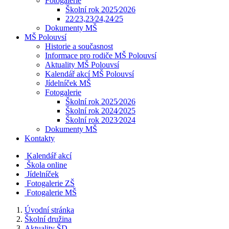
Fotogalerie
Školní rok 2025⁄2026
22⁄23,23⁄24,24⁄25
Dokumenty MŠ
MŠ Polouvsí
Historie a současnost
Informace pro rodiče MŠ Polouvsí
Aktuality MŠ Polouvsí
Kalendář akcí MŠ Polouvsí
Jídelníček MŠ
Fotogalerie
Školní rok 2025⁄2026
Školní rok 2024⁄2025
Školní rok 2023⁄2024
Dokumenty MŠ
Kontakty
Kalendář akcí
Škola online
Jídelníček
Fotogalerie ZŠ
Fotogalerie MŠ
Úvodní stránka
Školní družina
Aktuality ŠD