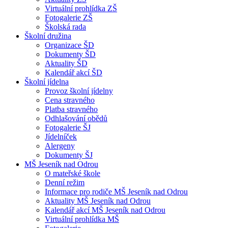
Virtuální prohlídka ZŠ
Fotogalerie ZŠ
Školská rada
Školní družina
Organizace ŠD
Dokumenty ŠD
Aktuality ŠD
Kalendář akcí ŠD
Školní jídelna
Provoz školní jídelny
Cena stravného
Platba stravného
Odhlašování obědů
Fotogalerie ŠJ
Jídelníček
Alergeny
Dokumenty ŠJ
MŠ Jeseník nad Odrou
O mateřské škole
Denní režim
Informace pro rodiče MŠ Jeseník nad Odrou
Aktuality MŠ Jeseník nad Odrou
Kalendář akcí MŠ Jeseník nad Odrou
Virtuální prohlídka MŠ